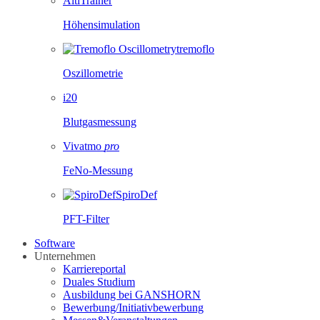
AltiTrainer
Höhensimulation
tremoflo
Oszillometrie
i20
Blutgasmessung
Vivatmo
pro
FeNo-Messung
SpiroDef
PFT-Filter
Software
Unternehmen
Karriereportal
Duales Studium
Ausbildung bei GANSHORN
Bewerbung/Initiativbewerbung