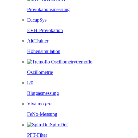
Provokationsmessung
EucapSys
EVH-Provokation
AltiTrainer
Höhensimulation
tremoflo
Oszillometrie
i20
Blutgasmessung
Vivatmo
pro
FeNo-Messung
SpiroDef
PFT-Filter